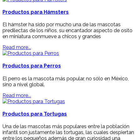
Productos para Hámsters
Tortuga
El hámster ha sido por mucho una de las mascotas
predilectas de los niños, su encantador aspecto de osito
en miniatura conmueve a chicos y grandes
Salud y Nutrición
Read more...
Sólo lo Mejor para tu Mascota
Productos para Perros
El perro es la mascota más popular, no sólo en México,
sino a nivel global.
Read more...
Productos para Tortugas
Hámster
Una de las mascotas más populares entre la población
infantil son justamente las tortugas, las cuales despiertan
Felices y Apapchados
entre los pequeños además de gran curiosidad una