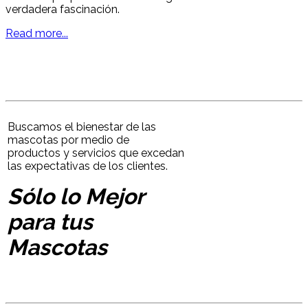
verdadera fascinación.
Sólo lo Mejor para tu Mascota
Read more...
Buscamos el bienestar de las
mascotas por medio de
productos y servicios que excedan
las expectativas de los clientes.
Aves
Sólo lo Mejor
Cuidados que dan Alas
para tus
Mascotas
Sólo lo Mejor para tu Mascota