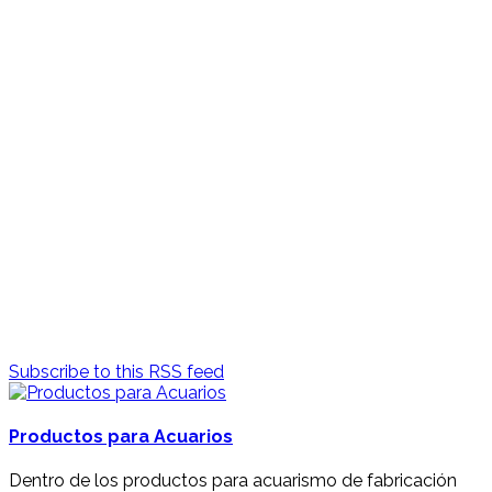
Acuario
Productos de Calidad
Sólo lo Mejor para tu Mascota
Perros
Subscribe to this RSS feed
Para Todas las Razas
Productos para Acuarios
Sólo lo Mejor para tu Mascota
Dentro de los productos para acuarismo de fabricación